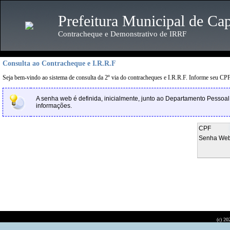
Prefeitura Municipal de Ca
Contracheque e Demonstrativo de IRRF
Consulta ao Contracheque e I.R.R.F
Seja bem-vindo ao sistema de consulta da 2º via do contracheques e I.R.R.F. Informe seu CPF
A senha web é definida, inicialmente, junto ao Departamento Pessoal
informações.
CPF
Senha We
(c) 20